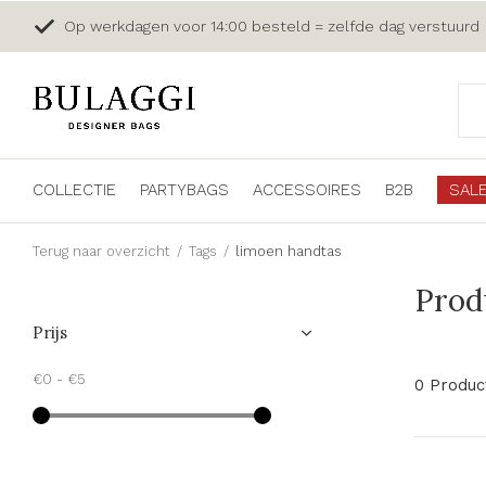
Op werkdagen voor 14:00 besteld = zelfde dag verstuurd
COLLECTIE
PARTYBAGS
ACCESSOIRES
B2B
SAL
Terug naar overzicht
Tags
limoen handtas
Prod
Prijs
€0
-
€5
0 Produc