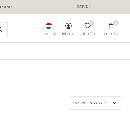
urneren
0
0
nederlands
inloggen
verlanglijst
shopping bag