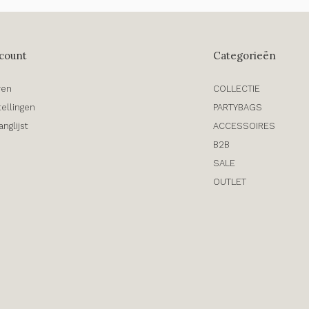
count
Categorieën
ren
COLLECTIE
tellingen
PARTYBAGS
anglijst
ACCESSOIRES
B2B
SALE
OUTLET