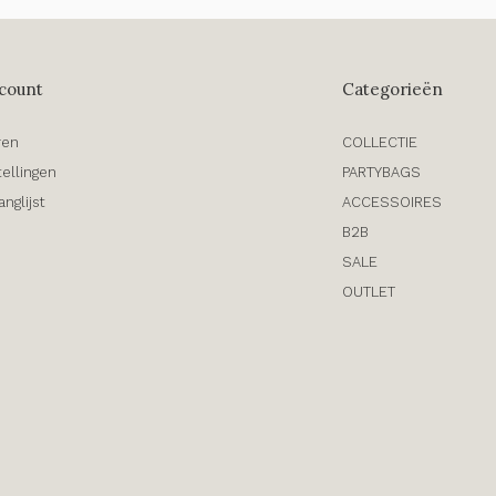
count
Categorieën
ren
COLLECTIE
tellingen
PARTYBAGS
anglijst
ACCESSOIRES
B2B
SALE
OUTLET