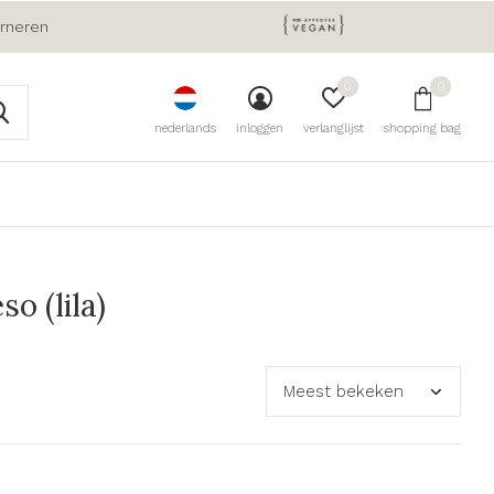
urneren
0
0
nederlands
inloggen
verlanglijst
shopping bag
o (lila)