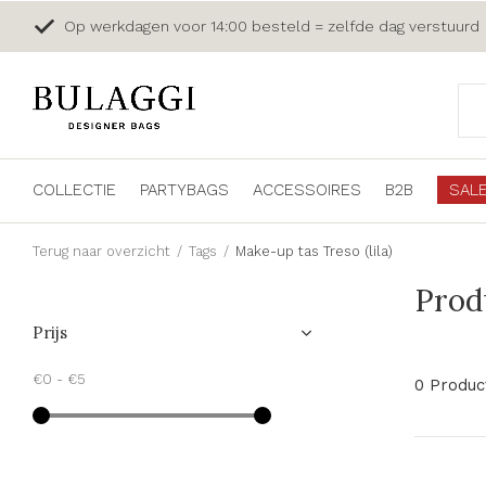
Op werkdagen voor 14:00 besteld = zelfde dag verstuurd
COLLECTIE
PARTYBAGS
ACCESSOIRES
B2B
SAL
Terug naar overzicht
Tags
Make-up tas Treso (lila)
Prod
Prijs
€0
-
€5
0 Produc