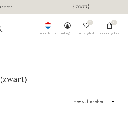
urneren
0
0
nederlands
inloggen
verlanglijst
shopping bag
(zwart)