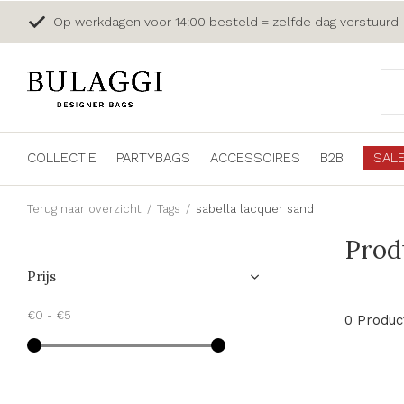
Op werkdagen voor 14:00 besteld = zelfde dag verstuurd
COLLECTIE
PARTYBAGS
ACCESSOIRES
B2B
SAL
Terug naar overzicht
Tags
sabella lacquer sand
Prod
Prijs
€0
-
€5
0 Produc