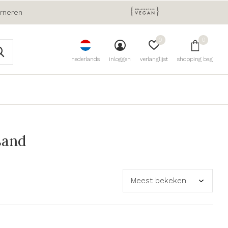
urneren
0
0
nederlands
inloggen
verlanglijst
shopping bag
sand