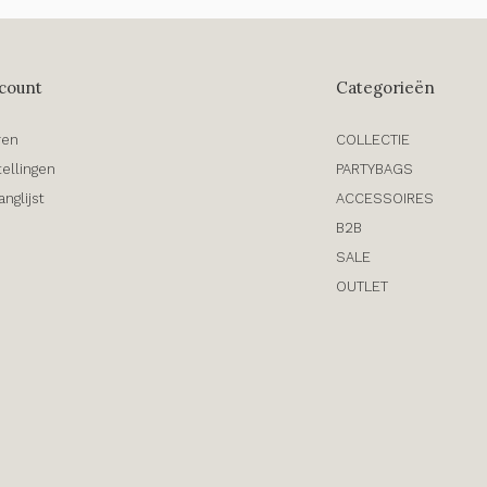
count
Categorieën
ren
COLLECTIE
tellingen
PARTYBAGS
anglijst
ACCESSOIRES
B2B
SALE
OUTLET