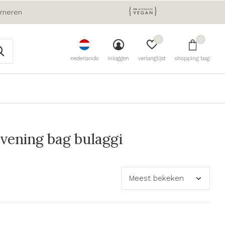
urneren
0
0
nederlands
inloggen
verlanglijst
shopping bag
evening bag bulaggi