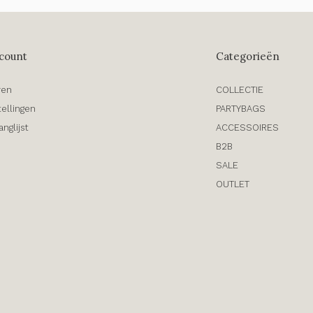
count
Categorieën
ren
COLLECTIE
tellingen
PARTYBAGS
anglijst
ACCESSOIRES
B2B
SALE
OUTLET