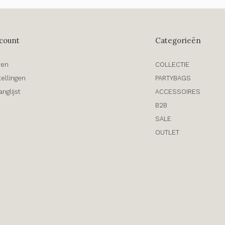
count
Categorieën
ren
COLLECTIE
tellingen
PARTYBAGS
anglijst
ACCESSOIRES
B2B
SALE
OUTLET