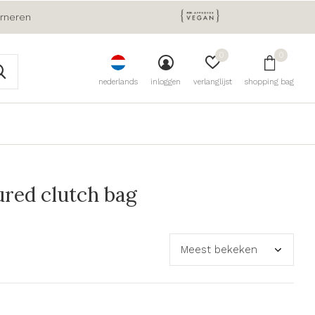
urneren
0
0
nederlands
inloggen
verlanglijst
shopping bag
ured clutch bag