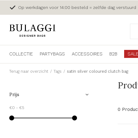
Op werkdagen voor 14:00 besteld = zelfde dag verstuurd
COLLECTIE
PARTYBAGS
ACCESSOIRES
B2B
SAL
Terug naar overzicht
Tags
satin silver coloured clutch bag
Prod
Prijs
€0
-
€5
0 Produc