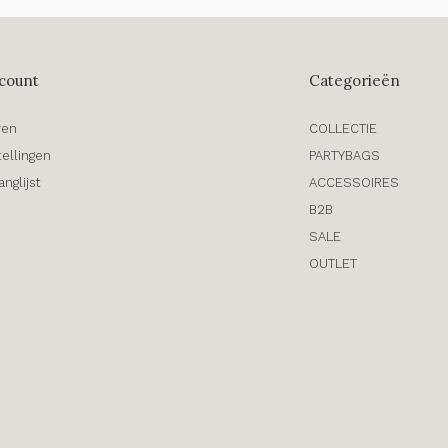
count
Categorieën
ren
COLLECTIE
tellingen
PARTYBAGS
anglijst
ACCESSOIRES
B2B
SALE
OUTLET