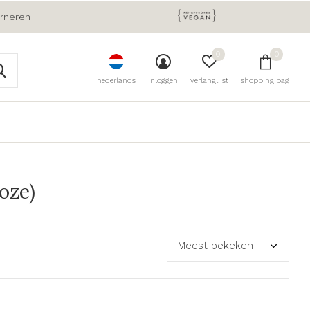
urneren
0
0
nederlands
inloggen
verlanglijst
shopping bag
oze)