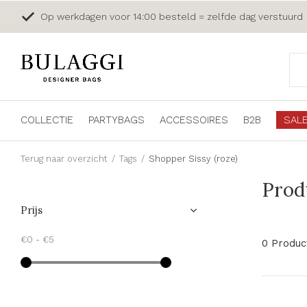
Op werkdagen voor 14:00 besteld = zelfde dag verstuurd
COLLECTIE
PARTYBAGS
ACCESSOIRES
B2B
SAL
Terug naar overzicht
Tags
Shopper Sissy (roze)
Prod
Prijs
€0
-
€5
0 Produc