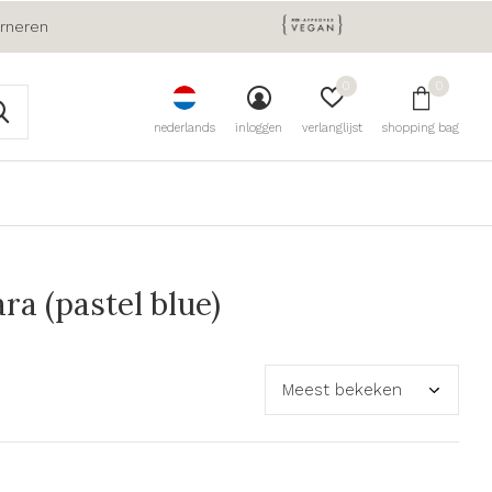
urneren
0
0
nederlands
inloggen
verlanglijst
shopping bag
a (pastel blue)