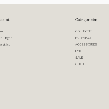
count
Categorieën
ren
COLLECTIE
tellingen
PARTYBAGS
anglijst
ACCESSOIRES
B2B
SALE
OUTLET