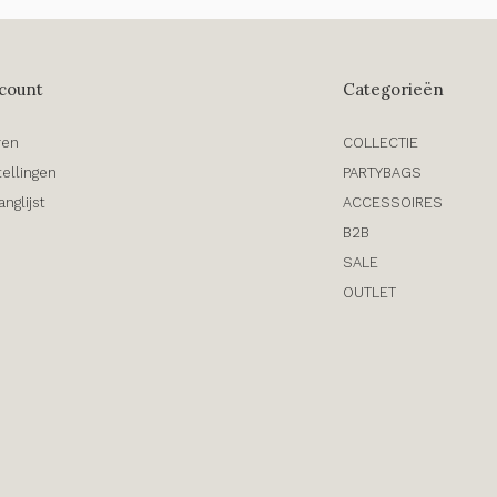
count
Categorieën
ren
COLLECTIE
tellingen
PARTYBAGS
anglijst
ACCESSOIRES
B2B
SALE
OUTLET