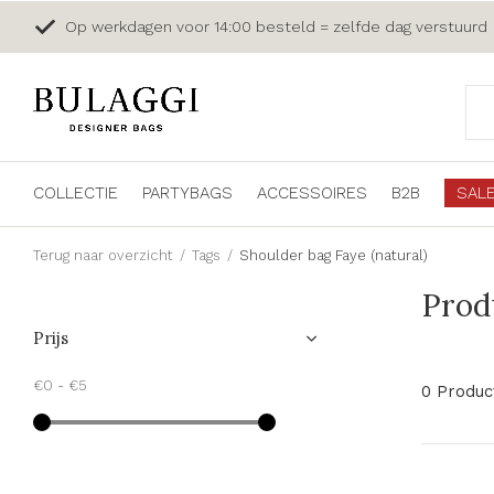
Op werkdagen voor 14:00 besteld = zelfde dag verstuurd
COLLECTIE
PARTYBAGS
ACCESSOIRES
B2B
SAL
Terug naar overzicht
Tags
Shoulder bag Faye (natural)
Prod
Prijs
€0
-
€5
0 Produc