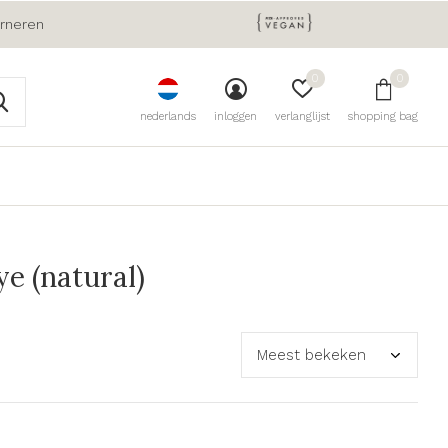
urneren
0
0
nederlands
inloggen
verlanglijst
shopping bag
e (natural)