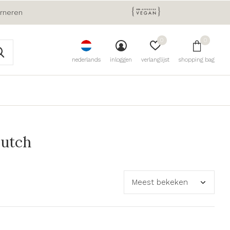
urneren
0
0
nederlands
inloggen
verlanglijst
shopping bag
lutch