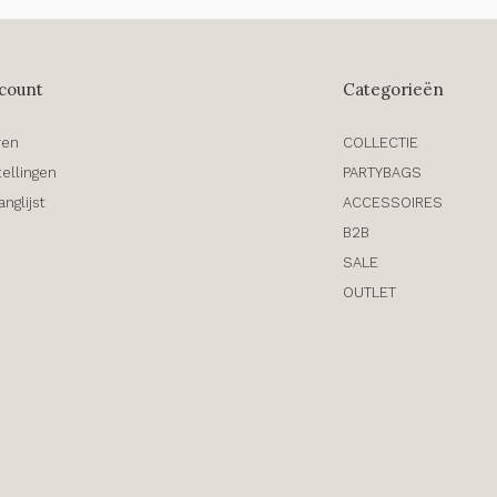
count
Categorieën
ren
COLLECTIE
tellingen
PARTYBAGS
anglijst
ACCESSOIRES
B2B
SALE
OUTLET