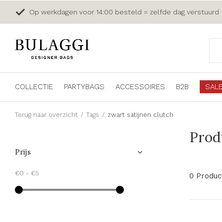
Op werkdagen voor 14:00 besteld = zelfde dag verstuurd
COLLECTIE
PARTYBAGS
ACCESSOIRES
B2B
SAL
Terug naar overzicht
Tags
zwart satijnen clutch
Prod
Prijs
€0
-
€5
0 Produc