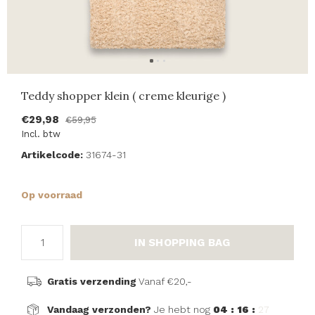
Teddy shopper klein ( creme kleurige )
€29,98
€59,95
Incl. btw
Artikelcode:
31674-31
Op voorraad
IN SHOPPING BAG
Gratis verzending
Vanaf €20,-
Vandaag verzonden?
Je hebt nog
04 : 16 :
27