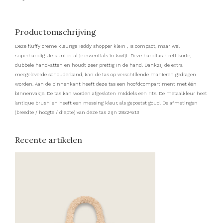
Productomschrijving
Deze fluffy creme kleurige Teddy shopper klein , is compact, maar wel
superhandig. Je kunt er al je essentials in kwijt. Deze handtas heeft korte,
dubbele handvatten en houdt zeer prettig in de hand. Dankzij de extra
meegeleverde schouderband, kan de tas op verschillende manieren gedragen
worden. Aan de binnenkant heeft deze tas een hoofdcompartiment met één
binnenvakje. De tas kan worden afgesloten middels een rits. De metaalkleur heet
'antique brush' en heeft een messing kleur, als gepoetst goud. De afmetingen
(breedte / hoogte / diepte) van deze tas zijn 28x24x13
Recente artikelen